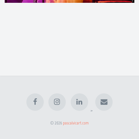
>
© 2026
pascalvicart.com