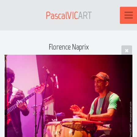
PascalVIC
ART
Florence Naprix