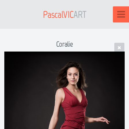
PascalVIC
ART
Coralie